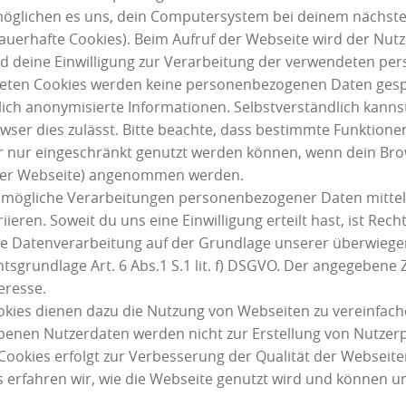
glichen es uns, dein Computersystem bei deinem nächst
auerhafte Cookies). Beim Aufruf der Webseite wird der Nut
nd deine Einwilligung zur Verarbeitung der verwendeten p
deten Cookies werden keine personenbezogenen Daten gespe
glich anonymisierte Informationen. Selbstverständlich kannst
wser dies zulässt. Bitte beachte, dass bestimmte Funktione
 nur eingeschränkt genutzt werden können, wenn dein Brows
erer Webseite) angenommen werden.
 mögliche Verarbeitungen personenbezogener Daten mittel
eren. Soweit du uns eine Einwilligung erteilt hast, ist Rech
 die Datenverarbeitung auf der Grundlage unserer überwieg
chtsgrundlage Art. 6 Abs.1 S.1 lit. f) DSGVO. Der angegeben
eresse.
kies dienen dazu die Nutzung von Webseiten zu vereinfach
enen Nutzerdaten werden nicht zur Erstellung von Nutzerp
ookies erfolgt zur Verbesserung der Qualität der Webseite
 erfahren wir, wie die Webseite genutzt wird und können u