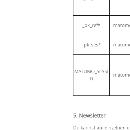
_pk_ref*
matom
_pk_ses*
matom
MATOMO_SESSI
matom
D
5. Newsletter
Du kannst auf einzelnen 