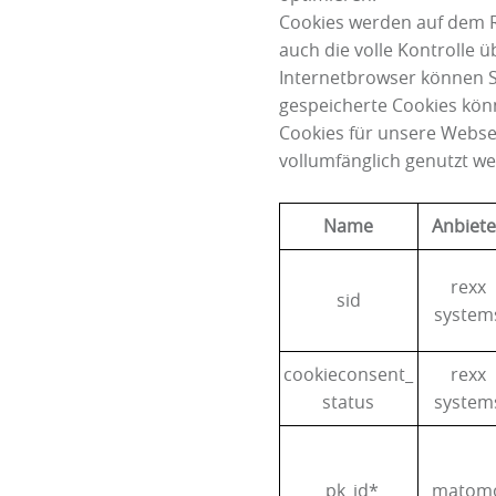
Cookies werden auf dem R
auch die volle Kontrolle
Internetbrowser können S
gespeicherte Cookies kön
Cookies für unsere Websei
vollumfänglich genutzt w
Name
Anbiete
rexx
sid
system
cookieconsent_
rexx
status
system
_pk_id*
matom