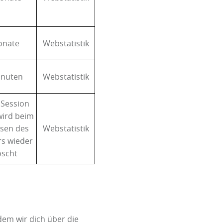
onate
Webstatistik
inuten
Webstatistik
 Session
wird beim
ssen des
Webstatistik
s wieder
öscht
dem wir dich über die