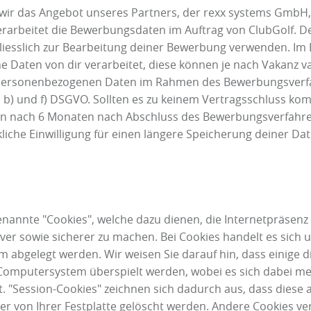
ir das Angebot unseres Partners, der rexx systems GmbH,
rarbeitet die Bewerbungsdaten im Auftrag von ClubGolf. 
hliesslich zur Bearbeitung deiner Bewerbung verwenden. I
Daten von dir verarbeitet, diese können je nach Vakanz va
 personenbezogenen Daten im Rahmen des Bewerbungsverfa
. a), b) und f) DSGVO. Sollten es zu keinem Vertragsschluss 
 nach 6 Monaten nach Abschluss des Bewerbungsverfahrens
iche Einwilligung für einen längere Speicherung deiner Date
enannte "Cookies", welche dazu dienen, die Internetpräsenz
iver sowie sicherer zu machen. Bei Cookies handelt es sich u
abgelegt werden. Wir weisen Sie darauf hin, dass einige d
Computersystem überspielt werden, wobei es sich dabei m
t. "Session-Cookies" zeichnen sich dadurch aus, dass dies
er von Ihrer Festplatte gelöscht werden. Andere Cookies v