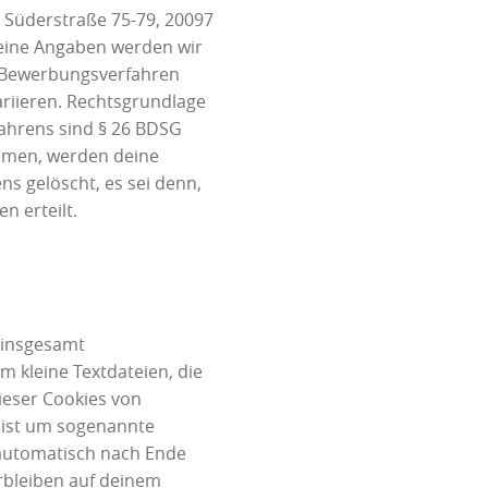
 Süderstraße 75-79, 20097
Deine Angaben werden wir
m Bewerbungsverfahren
riieren. Rechtsgrundlage
hrens sind § 26 BDSG
kommen, werden deine
 gelöscht, es sei denn,
n erteilt.
 insgesamt
m kleine Textdateien, die
ieser Cookies von
eist um sogenannte
e automatisch nach Ende
erbleiben auf deinem