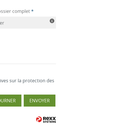
ossier complet
*
ier
ives sur la protection des
OURNER
ENVOYER