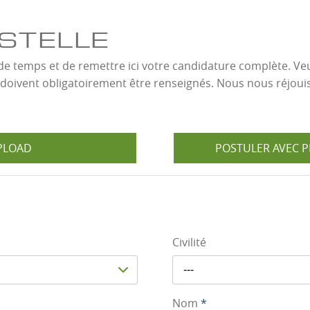
VSTELLE
e temps et de remettre ici votre candidature complète. Veui
doivent obligatoirement être renseignés. Nous nous réjoui
PLOAD
POSTULER AVEC PR
Civilité
---
Nom
*