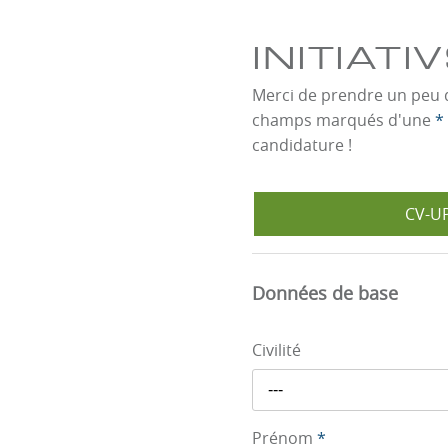
INITIATI
Merci de prendre un peu d
champs marqués d'une
*
candidature !
CV-U
Données de base
Civilité
---
Prénom
*